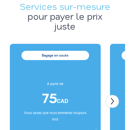
Services sur-mesure
pour payer le prix
juste
Bagage en soute
À partir de
75
CAD
Vous savez que vous emmenez toujours
Si
tout