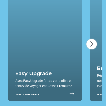
Bes
Easy Upgrade
Réser
Avec EasyUpgrade faites votre offre et
nos pa
tentez de voyager en Classe Premium !
exclus
JE FAIS UNE OFFRE
JE RÉS