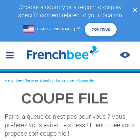
Accéder
Choose a country or a region to display
✕
au
specific content related to your location
contenu
principal
Changer
de
marché
AMÉL
LES
CONT
You
French bee
/
Services & tarifs
/
Nos services
/
Coupe file
are
here
COUPE FILE
Faire la queue ce n'est pas pour vous ? Vous
préférez vous éviter ce stress ! French bee vous
propose son coupe file !