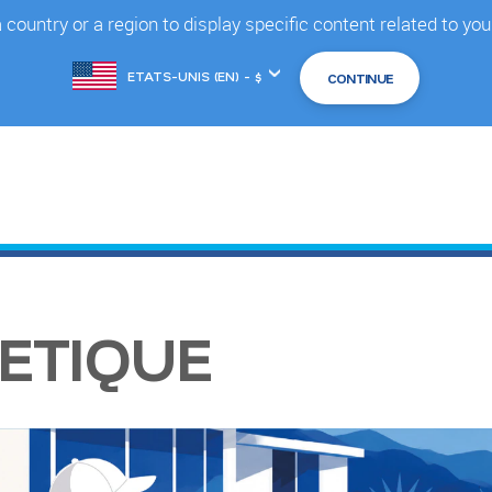
country or a region to display specific content related to you
Changer
de
marché
ETIQUE