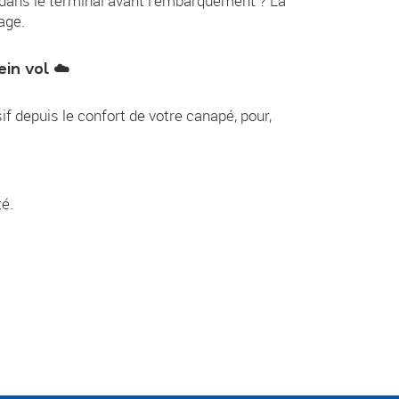
s dans le terminal avant l'embarquement ? La
age.
in vol ☁️
sif depuis le confort de votre canapé, pour,
é.