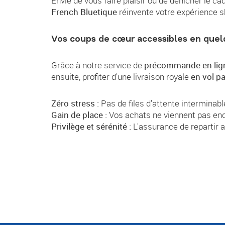
Envie de vous faire plaisir ou de dénicher le c
French Bluetique
réinvente votre expérience s
Vos coups de cœur accessibles en quelqu
Grâce à notre service de
précommande en lig
ensuite, profiter d'une livraison royale
en vol pa
Zéro stress :
Pas de files d'attente interminable
Gain de place :
Vos achats ne viennent pas enc
Privilège et sérénité :
L'assurance de repartir a