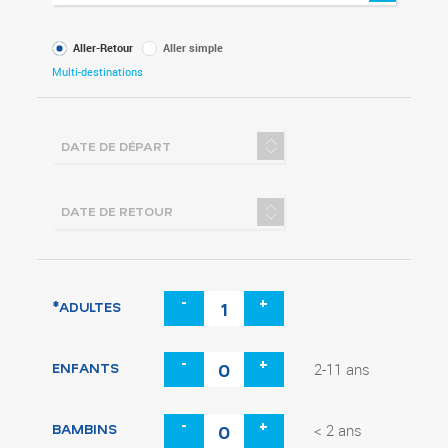
Type
Aller-Retour
Aller simple
de
Multi-destinations
voyage
-
+
*ADULTES
-
+
ENFANTS
2-11 ans
-
+
BAMBINS
< 2 ans